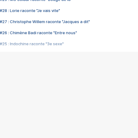
28 : Lorie raconte "Je vais vite"
#27 : Christophe Willem raconte "Jacques a dit"
#26 : Chimène Badi raconte "Entre nous"
#25 : Indochine raconte "3e sexe"
#24 : Zaho raconte "C'est chelou"
#23 : Patrick Bruel raconte "Au café des délices"
#22 : Kyo raconte "Le chemin"
#21 : Nolwenn Leroy raconte "Cassé"
#20 : Patrick Hernandez raconte "Born to be alive"
#19 : Lorie raconte "Près de moi"
#18 : Michael Jones raconte "A nos actes manqués" (avec Jean-Jacque
#17 : Khaled raconte "Aïcha"