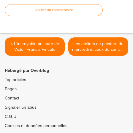
Ajouter un commentaire
< L'incroyable peinture de
Les ateliers de peinture du
Victor-Francis Fincato
mercredi et ceux du samedi
à Saint-Germain d'Esteuil >
Hébergé par Overblog
Top articles
Pages
Contact
Signaler un abus
C.G.U.
Cookies et données personnelles