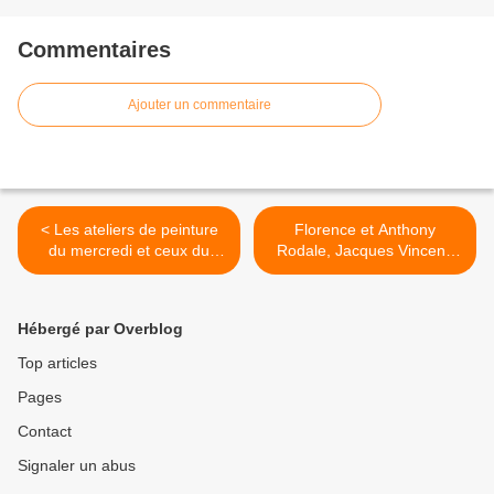
Commentaires
Ajouter un commentaire
< Les ateliers de peinture
Florence et Anthony
du mercredi et ceux du
Rodale, Jacques Vincent,
samedi à Saint-Germain
Franck Ayroles, Stine et
d'Esteuil
Knut Zeisel ainsi que Guy
Maternus Schneider en
Hébergé par Overblog
exposition à l'Abbaye de
Vertheuil >
Top articles
Pages
Contact
Signaler un abus