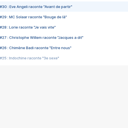
#30 : Eve Angeli raconte "Avant de partir"
#29 : MC Solaar raconte "Bouge de là"
28 : Lorie raconte "Je vais vite"
#27 : Christophe Willem raconte "Jacques a dit"
#26 : Chimène Badi raconte "Entre nous"
#25 : Indochine raconte "3e sexe"
#24 : Zaho raconte "C'est chelou"
#23 : Patrick Bruel raconte "Au café des délices"
#22 : Kyo raconte "Le chemin"
#21 : Nolwenn Leroy raconte "Cassé"
#20 : Patrick Hernandez raconte "Born to be alive"
#19 : Lorie raconte "Près de moi"